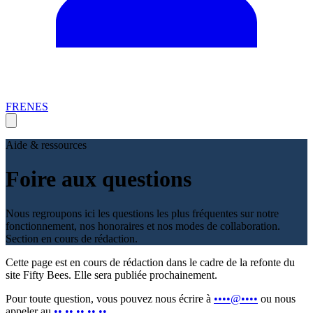
FR
EN
ES
Aide & ressources
Foire aux questions
Nous regroupons ici les questions les plus fréquentes sur notre
fonctionnement, nos honoraires et nos modes de collaboration.
Section en cours de rédaction.
Cette page est en cours de rédaction dans le cadre de la refonte du
site Fifty
Bees. Elle sera publiée prochainement.
Pour toute question, vous pouvez nous écrire à
••••@••••
ou nous
appeler au
•• •• •• •• ••
.