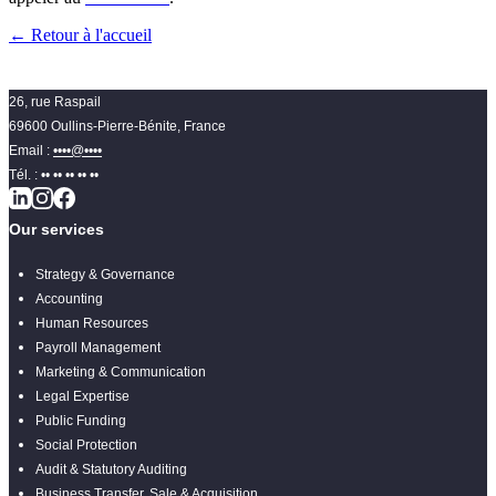
← Retour à l'accueil
26, rue Raspail
69600 Oullins-Pierre-Bénite, France
Email :
••••@••••
Tél. :
•• •• •• •• ••
Our services
Strategy & Governance
Accounting
Human Resources
Payroll Management
Marketing & Communication
Legal Expertise
Public Funding
Social Protection
Audit & Statutory Auditing
Business Transfer, Sale & Acquisition