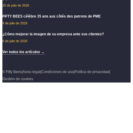
20 de julio de 2026
FIFTY BEES célèbre 35 ans aux côtés des patrons de PME
9 de julio de 2026
¿Cómo mejorar la imagen de su empresa ante sus clientes?
6 de julio de 2026
Ver todos los artículos →
© Fifty Bees
|
Aviso legal
|
Condiciones de uso
|
Política de privacidad
|
Gestión de cookies