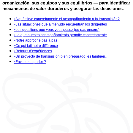
organización, sus equipos y sus equilibrios — para identificar
mecanismos de valor duraderos y asegurar las decisiones.
•
A qué sirve concretamente el acompañamiento a la transmisión?
•
Las situaciones que a menudo encuentran los dirigentes
•
Les questions que vous vous posez (ou pas encore)
•
Lo que nuestro acompañamiento permite concretamente
•
Notre approche pas à pas
•
Ce qui fait notre différence
•
Retours d’expériences
•
Un proyecto de transmisión bien preparado, es también…
•
Envie d’en parler ?