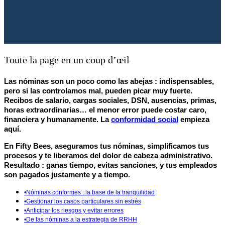
Toute la page en un coup d’œil
Las nóminas son un poco como las abejas :
indispensables
,
pero si las controlamos mal, pueden picar muy fuerte.
Recibos de salario, cargas sociales, DSN, ausencias, primas,
horas extraordinarias… el menor error puede costar caro,
financiera y humanamente. La
conformidad social
empieza
aquí.
En Fifty Bees, aseguramos tus nóminas, simplificamos tus
procesos y te liberamos del dolor de cabeza administrativo.
Resultado : ganas tiempo, evitas sanciones, y tus empleados
son pagados justamente y a tiempo.
•
Nóminas conformes : la base de la tranquilidad
•
Gestionar los casos particulares sin estrés
•
Anticipar los riesgos y evitar errores
•
De las nóminas a la estrategia de RRHH