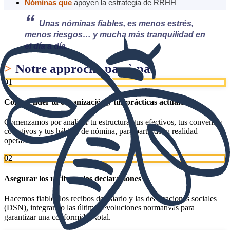
Nóminas que
apoyen la estrategia de RRHH
“
Unas nóminas fiables, es menos estrés,
menos riesgos… y mucha más tranquilidad en
el día a día.
>
Notre approche pas à pas
01
Comprender tu organización y tus prácticas actuales
Comenzamos por analizar tu estructura, tus efectivos, tus convenios
colectivos y tus hábitos de nómina, para partir de tu realidad
operativa.
02
Asegurar los recibos y las declaraciones
Hacemos fiables los recibos de salario y las declaraciones sociales
(DSN), integrando las últimas evoluciones normativas para
garantizar una conformidad total.