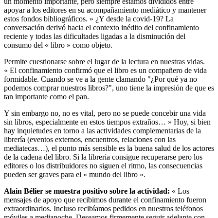
un momento importante, pero siempre estamos divididos entre
apoyar a los editores en su acompañamiento mediático y mantener
estos fondos bibliográficos. » ¿Y desde la covid-19? La
conversación derivó hacia el contexto inédito del confinamiento
reciente y todas las dificultades ligadas a la disminución del
consumo del « libro » como objeto.
Permite cuestionarse sobre el lugar de la lectura en nuestras vidas.
« El confinamiento confirmó que el libro es un compañero de vida
formidable. Cuando se ve a la gente clamando "¿Por qué ya no
podemos comprar nuestros libros?", uno tiene la impresión de que es
tan importante como el pan.
Y sin embargo no, no es vital, pero no se puede concebir una vida
sin libros, especialmente en estos tiempos extraños… » Hoy, si bien
hay inquietudes en torno a las actividades complementarias de la
librería (eventos externos, encuentros, relaciones con las
mediatecas…), el punto más sensible es la buena salud de los actores
de la cadena del libro. Si la librería consigue recuperarse pero los
editores o los distribuidores no siguen el ritmo, las consecuencias
pueden ser graves para el « mundo del libro ».
Alain Bélier se muestra positivo sobre la actividad:
« Los
mensajes de apoyo que recibimos durante el confinamiento fueron
extraordinarios. Incluso recibíamos pedidos en nuestros teléfonos
móviles a medianoche. Deseamos firmemente seguir adelante con