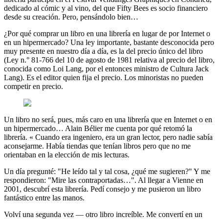
dedicado al cómic y al vino, del que Fifty Bees es socio financiero
desde su creación. Pero, pensándolo bien…
¿Por qué comprar un libro en una librería en lugar de por Internet o
en un hipermercado? Una ley importante, bastante desconocida pero
muy presente en nuestro día a día, es la del precio único del libro
(Ley n.° 81-766 del 10 de agosto de 1981 relativa al precio del libro,
conocida como Loi Lang, por el entonces ministro de Cultura Jack
Lang). Es el editor quien fija el precio. Los minoristas no pueden
competir en precio.
Un libro no será, pues, más caro en una librería que en Internet o en
un hipermercado… Alain Bélier me cuenta por qué retomó la
librería. « Cuando era ingeniero, era un gran lector, pero nadie sabía
aconsejarme. Había tiendas que tenían libros pero que no me
orientaban en la elección de mis lecturas.
Un día pregunté: "He leído tal y tal cosa, ¿qué me sugieren?" Y me
respondieron: "Mire las contraportadas…". Al llegar a Vienne en
2001, descubrí esta librería. Pedí consejo y me pusieron un libro
fantástico entre las manos.
Volví una segunda vez — otro libro increíble. Me convertí en un