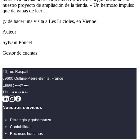
nuestro proyecto de ampliación de la tienda. » Un hermoso impulso
que da ganas de leer…
¡y de hacer una visita a Les Lucioles, en Vienne!
Auteur
Sylvain Poncet
Gestor de cuentas
26, rue Raspail
69600 Oullins-Pierre-Bénite, France
Email :
••••@••••
Tél. :
•• •• •• •• ••
Nuestros servicios
Estrategia y gobernanza
Contabilidad
Recursos humanos