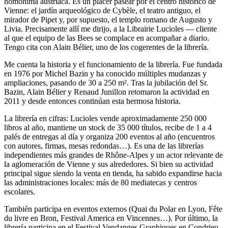
homónima austriaca. Es un placer pasear por el centro histórico de
Vienne: el jardín arqueológico de Cybèle, el teatro antiguo, el
mirador de Pipet y, por supuesto, el templo romano de Augusto y
Livia. Precisamente allí me dirijo, a la Librairie Lucioles — cliente
al que el equipo de las Bees se complace en acompañar a diario.
Tengo cita con Alain Bélier, uno de los cogerentes de la librería.
Me cuenta la historia y el funcionamiento de la librería. Fue fundada
en 1976 por Michel Bazin y ha conocido múltiples mudanzas y
ampliaciones, pasando de 30 a 250 m². Tras la jubilación del Sr.
Bazin, Alain Bélier y Renaud Junillon retomaron la actividad en
2011 y desde entonces continúan esta hermosa historia.
La librería en cifras: Lucioles vende aproximadamente 250 000
libros al año, mantiene un stock de 35 000 títulos, recibe de 1 a 4
palés de entregas al día y organiza 200 eventos al año (encuentros
con autores, firmas, mesas redondas…). Es una de las librerías
independientes más grandes de Rhône-Alpes y un actor relevante de
la aglomeración de Vienne y sus alrededores. Si bien su actividad
principal sigue siendo la venta en tienda, ha sabido expandirse hacia
las administraciones locales: más de 80 mediatecas y centros
escolares.
También participa en eventos externos (Quai du Polar en Lyon, Fête
du livre en Bron, Festival America en Vincennes…). Por último, la
librería participa en el Festival Vendanges Graphiques en Condrieu,